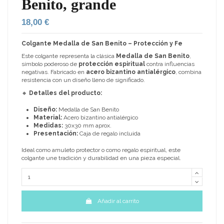
Benito, grande
18,00 €
Colgante Medalla de San Benito – Protección y Fe
Este colgante representa la clásica
Medalla de San Benito
,
símbolo poderoso de
protección espiritual
contra influencias
negativas. Fabricado en
acero bizantino antialérgico
, combina
resistencia con un diseño lleno de significado.
🔸
Detalles del producto:
Diseño:
Medalla de San Benito
Material:
Acero bizantino antialérgico
Medidas:
30x30 mm aprox.
Presentación:
Caja de regalo incluida
Ideal como amuleto protector o como regalo espiritual, este
colgante une tradición y durabilidad en una pieza especial.
Añadir al carrito