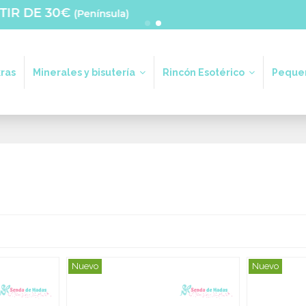
ras
Minerales y bisutería
Rincón Esotérico
Pequeñ
Nuevo
Nuevo