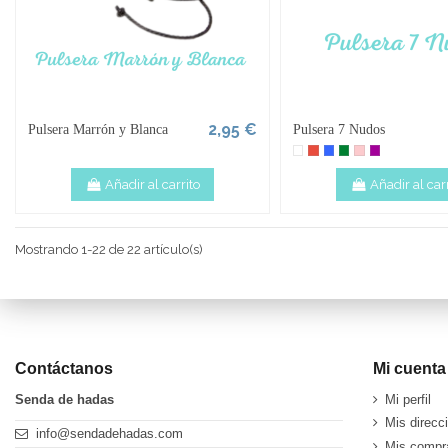
2,95 €
Pulsera Marrón y Blanca
Pulsera 7 Nudos
Añadir al carrito
Añadir al carr
Mostrando 1-22 de 22 artículo(s)
Contáctanos
Mi cuenta
Senda de hadas
Mi perfil
Mis direcc
info@sendadehadas.com
Mis compr