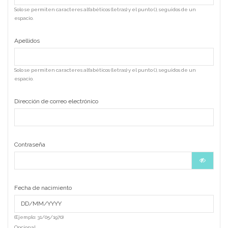
Solo se permiten caracteres alfabéticos (letras) y el punto (.), seguidos de un
espacio.
Apellidos
Solo se permiten caracteres alfabéticos (letras) y el punto (.), seguidos de un
espacio.
Dirección de correo electrónico
Contraseña
Fecha de nacimiento
(Ejemplo: 31/05/1970)
Opcional