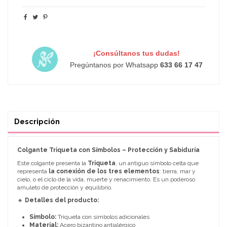
¡Consúltanos tus dudas!
Pregúntanos por Whatsapp
633 66 17 47
Descripción
Colgante Triqueta con Símbolos – Protección y Sabiduría
Este colgante presenta la
Triqueta
, un antiguo símbolo celta que
representa
la conexión de los tres elementos
: tierra, mar y
cielo, o el ciclo de la vida, muerte y renacimiento. Es un poderoso
amuleto de protección y equilibrio.
🔸
Detalles del producto:
Símbolo:
Triqueta con símbolos adicionales
Material:
Acero bizantino antialérgico