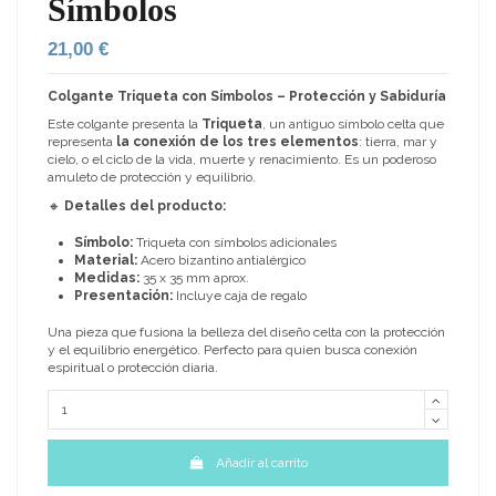
Símbolos
21,00 €
Colgante Triqueta con Símbolos – Protección y Sabiduría
Este colgante presenta la
Triqueta
, un antiguo símbolo celta que
representa
la conexión de los tres elementos
: tierra, mar y
cielo, o el ciclo de la vida, muerte y renacimiento. Es un poderoso
amuleto de protección y equilibrio.
🔸
Detalles del producto:
Símbolo:
Triqueta con símbolos adicionales
Material:
Acero bizantino antialérgico
Medidas:
35 x 35 mm aprox.
Presentación:
Incluye caja de regalo
Una pieza que fusiona la belleza del diseño celta con la protección
y el equilibrio energético. Perfecto para quien busca conexión
espiritual o protección diaria.
Añadir al carrito