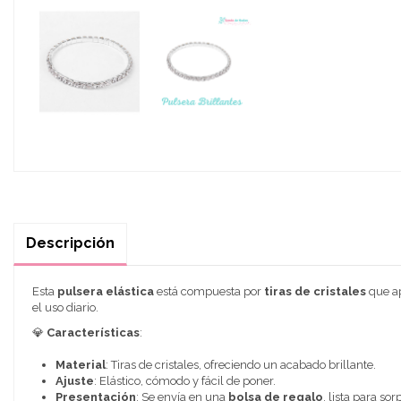
Descripción
Esta
pulsera elástica
está compuesta por
tiras de cristales
que ap
el uso diario.
💎
Características
:
Material
: Tiras de cristales, ofreciendo un acabado brillante.
Ajuste
: Elástico, cómodo y fácil de poner.
Presentación
: Se envía en una
bolsa de regalo
, lista para sor