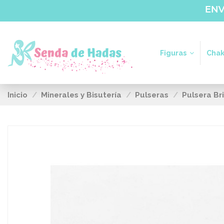
Figuras
Chak
Inicio
Minerales y Bisutería
Pulseras
Pulsera Br