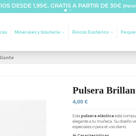
ras
Minerales y bisutería
Rincón Esotérico
Pequeñ
illante
Pulsera Brillan
4,00 €
Esta
pulsera elástica
está compu
elegante a tu muñeca. Su diseño ver
especiales o para el uso diario.
💎
Características
: