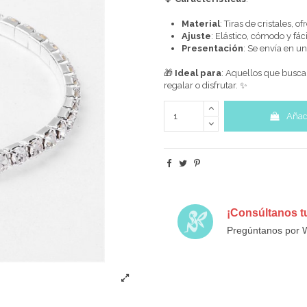
Material
: Tiras de cristales, 
Ajuste
: Elástico, cómodo y fác
Presentación
: Se envía en u
🎁
Ideal para
: Aquellos que busca
regalar o disfrutar. ✨
Añadi
¡Consúltanos t
Pregúntanos por