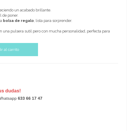
ofreciendo un acabado brillante.
il de poner.
na
bolsa de regalo
, lista para sorprender.
n una pulsera sutil pero con mucha personalidad, perfecta para
r al carrito
us dudas!
 Whatsapp
633 66 17 47