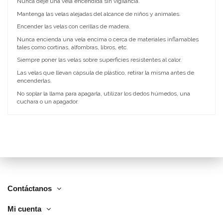
Nunca deje una vela encendida sin vigilancia.
Mantenga las velas alejadas del alcance de niños y animales.
Encender las velas con cerillas de madera.
Nunca encienda una vela encima o cerca de materiales inflamables
tales como cortinas, alfombras, libros, etc.
Siempre poner las velas sobre superficies resistentes al calor.
Las velas que llevan cápsula de plástico, retirar la misma antes de
encenderlas.
No soplar la llama para apagarla, utilizar los dedos húmedos, una
cuchara o un apagador.
Contáctanos
Mi cuenta