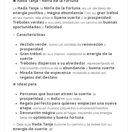
🍀 Hada Tanja - Ninfa de la Fortuna
La
Hada Tanja
, la
Ninfa de la Fortuna
, es un ser lleno de
energía positiva
y
mágica abundancia
. Con su
gran trébol
en las manos, ella atrae la
buena suerte
y la
prosperidad
.
Tréboles verdes
a sus pies simbolizan un camino de
buenas
oportunidades
y
felicidad
.
✨
Características
:
Vestido verde
, como un símbolo de
renovación
y
prosperidad
.
Gran trébol
en sus manos, irradiando la
energía de la
suerte
.
Tréboles dispersos a su alrededor
, representando el
crecimiento continuo de la
abundancia
y
buena suerte
.
Mirada llena de esperanza
, invitando a recibir los
regalos del destino
.
🍀
Ideal para
:
Personas que buscan atraer la suerte
, la
prosperidad
y el
éxito
en sus vidas.
Regalo perfecto para quienes empiezan una nueva
etapa
, como en nuevos proyectos o emprendimientos.
Decoración mágica
para el hogar, trayendo una energía
llena de
optimismo y buena fortuna
.
✨ Deja que
Hada Tanja
ilumine tu camino y te rodee con su
energía de suerte
. 🌿