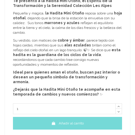
Te presento a la Hadita Mini Otoño, el Espíritu de la
Transformación y la Serenidad
Colecciòn Les Alpes
Pequeña y mágica,
la Hadita Mini Otoño
reposa sobre una
hoja
otoñal
, dejando que la brisa de la estación la envuelva con su
calidez. Sus tonos
marrones y azules
reflejan el equilibrio
entre la tierra y el cielo, la calma de los días frescos y la belleza del
cambio.
Su vestido, con matices de
cobre y ámbar
, parece tejido con
hojas caídas, mientras que sus
alas azuladas
brillan como el
reflejo del cielo otoñal en un lago tranquilo. 🍃✨ Se dice que
esta
hadita es la guardiana de los ciclos de la vida
,
recordándonos que cada cambio trae consigo nuevas
oportunidades y momentos de reflexión.
Ideal para quienes aman el otoño, buscan paz interior o
desean un pequeño símbolo de transformación y
armonía.
¿Dejarás que la Hadita Mini Otoño te acompañe en esta
temporada de cambios y nuevos comienzos?
✨
Añadir al carrito