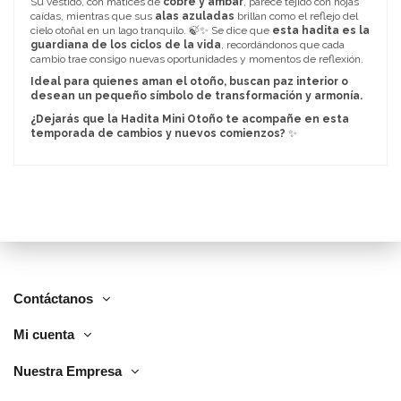
Su vestido, con matices de
cobre y ámbar
, parece tejido con hojas
caídas, mientras que sus
alas azuladas
brillan como el reflejo del
cielo otoñal en un lago tranquilo. 🍃✨ Se dice que
esta hadita es la
guardiana de los ciclos de la vida
, recordándonos que cada
cambio trae consigo nuevas oportunidades y momentos de reflexión.
Ideal para quienes aman el otoño, buscan paz interior o
desean un pequeño símbolo de transformación y armonía.
¿Dejarás que la Hadita Mini Otoño te acompañe en esta
temporada de cambios y nuevos comienzos?
✨
Contáctanos
Mi cuenta
Nuestra Empresa