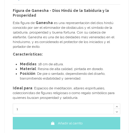
Figura de Ganesha - Dios Hindú de la Sabiduría y la
Prosperidad
Esta figura de
Ganesha
es una representación del dios hindú
conocido por ser el eliminador de obstáculos y el símbolo de la
sabiduría, prosperidad y buena fortuna. Con su cabeza de
elefante, Ganesha es una de las deidades más veneradas en el
hinduismo, y es considerado el protector de los iniciados y el
portador de éxito.
Características:
Medidas
: 18 cm de altura.
Material
: Resina de alta calidad, pintada en dorado.
Posición
: De pie o sentado, dependiendo del diseño,
transmitiendo estabilidad y serenidad.
Ideal para
: Espacios de meditación, altares espirituales,
coleccionistas de figuras religiosas o como regalo simbólico para
quienes buscan prosperidad y sabiduría.
Añadir al carrito