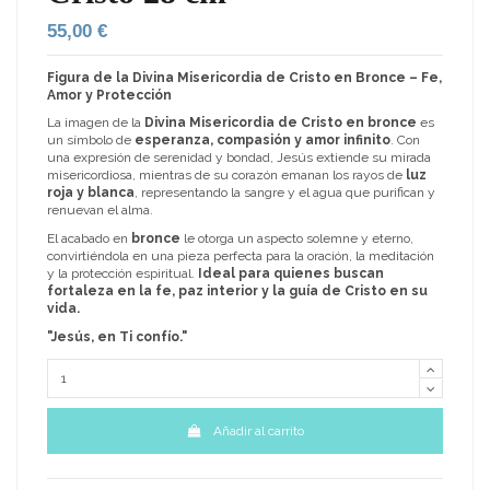
55,00 €
Figura de la Divina Misericordia de Cristo en Bronce – Fe,
Amor y Protección
La imagen de la
Divina Misericordia de Cristo en bronce
es
un símbolo de
esperanza, compasión y amor infinito
. Con
una expresión de serenidad y bondad, Jesús extiende su mirada
misericordiosa, mientras de su corazón emanan los rayos de
luz
roja y blanca
, representando la sangre y el agua que purifican y
renuevan el alma.
El acabado en
bronce
le otorga un aspecto solemne y eterno,
convirtiéndola en una pieza perfecta para la oración, la meditación
y la protección espiritual.
Ideal para quienes buscan
fortaleza en la fe, paz interior y la guía de Cristo en su
vida.
"Jesús, en Ti confío."
Añadir al carrito