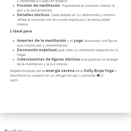
y serenidad a cualquier espacio.
Posición de meditación
: Representa la conexión interior, la
paz y la concentración.
Detalles místicos
: Cada detalle en su vestimenta y entorno
refleja la conexión con el mundo espiritual y la tranquilidad
interior.
🕯️
Ideal para
:
Amantes de la meditación
y el
yoga
, buscando una figura
que inspire paz y concentración.
Decoración espiritual
para crear un ambiente relajante en tu
hogar.
Coleccionistas de figuras místicas
que aprecian la energía
de la meditación y la luz interior.
¡Déjate envolver por la
energía serena
de la
Dolly Bruja Yoga
y
transforma tu espacio en un refugio de paz y armonía! 🕊️🌙
14cm