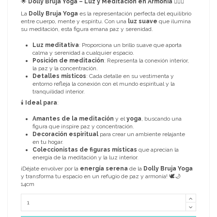
🌟
Dolly Bruja Yoga – Luz y Meditación en Armonía
🧘‍♀️✨
La
Dolly Bruja Yoga
es la representación perfecta del equilibrio
entre cuerpo, mente y espíritu. Con una
luz suave
que ilumina
su meditación, esta figura emana paz y serenidad.
Luz meditativa
: Proporciona un brillo suave que aporta
calma y serenidad a cualquier espacio.
Posición de meditación
: Representa la conexión interior,
la paz y la concentración.
Detalles místicos
: Cada detalle en su vestimenta y
entorno refleja la conexión con el mundo espiritual y la
tranquilidad interior.
🕯️
Ideal para
:
Amantes de la meditación
y el
yoga
, buscando una
figura que inspire paz y concentración.
Decoración espiritual
para crear un ambiente relajante
en tu hogar.
Coleccionistas de figuras místicas
que aprecian la
energía de la meditación y la luz interior.
¡Déjate envolver por la
energía serena
de la
Dolly Bruja Yoga
y transforma tu espacio en un refugio de paz y armonía! 🕊️🌙
14cm