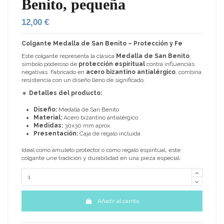
Benito, pequeña
12,00 €
Colgante Medalla de San Benito – Protección y Fe
Este colgante representa la clásica
Medalla de San Benito
,
símbolo poderoso de
protección espiritual
contra influencias
negativas. Fabricado en
acero bizantino antialérgico
, combina
resistencia con un diseño lleno de significado.
🔸
Detalles del producto:
Diseño:
Medalla de San Benito
Material:
Acero bizantino antialérgico
Medidas:
30x30 mm aprox.
Presentación:
Caja de regalo incluida
Ideal como amuleto protector o como regalo espiritual, este
colgante une tradición y durabilidad en una pieza especial.
Añadir al carrito