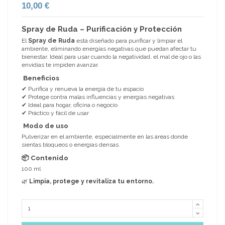
10,00 €
Spray de Ruda – Purificación y Protección
El
Spray de Ruda
está diseñado para purificar y limpiar el
ambiente, eliminando energías negativas que puedan afectar tu
bienestar. Ideal para usar cuando la negatividad, el mal de ojo o las
envidias te impiden avanzar.
Beneficios
✔ Purifica y renueva la energía de tu espacio
✔ Protege contra malas influencias y energías negativas
✔ Ideal para hogar, oficina o negocio
✔ Práctico y fácil de usar
Modo de uso
Pulverizar en el ambiente, especialmente en las áreas donde
sientas bloqueos o energías densas.
📦 Contenido
100 ml
🌿
Limpia, protege y revitaliza tu entorno.